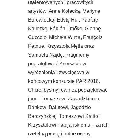
utalentowanych i pracowitych
artystów: Annę Kolacką, Martynę
Borowiecką, Edytę Hul, Patrícię
Kaliczkę, Fábián Emőke, Gionnę
Cuccolo, Michała Wirtla, François
Patoue, Krzysztofa Mętla oraz
Samuela Najdę. Pragniemy
pogratulować Krzysztofowi
wyróżnienia i zwycięstwa w
końcowym konkursie PAR 2018.
Chcielibyśmy również podziękować
jury – Tomaszowi Zawadzkiemu,
Bartkowi Bałutowi, Jagodzie
Barczyńskiej, Tomaszowi Kalito i
Krzysztofowi Fabijańskiemu – za ich
rzetelną pracę i trafne oceny.