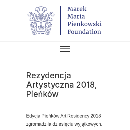
Skip
to
content
THE FOUNDATION EXISTS TO
Marek Maria
PROMOTE POLISH CULTURE IN
POLAND AND AROUND THE
Pieńkowski
WORLD THROUGH ITS TWO
CENTERS IN THE UNITED
STATES AND POLAND.
Foundation
Rezydencja
Artystyczna 2018,
Pieńków
Edycja Pieńków Art Residency 2018
zgromadziła dziesięciu wyjątkowych,