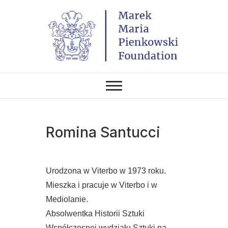
Skip
to
content
THE FOUNDATION EXISTS TO
Marek Maria
PROMOTE POLISH CULTURE IN
POLAND AND AROUND THE
Pieńkowski
WORLD THROUGH ITS TWO
CENTERS IN THE UNITED
STATES AND POLAND.
Foundation
Romina Santucci
Urodzona w Viterbo w 1973 roku.
Mieszka i pracuje w Viterbo i w
Mediolanie.
Absolwentka Historii Sztuki
Współczesnej wydziału Sztuki na