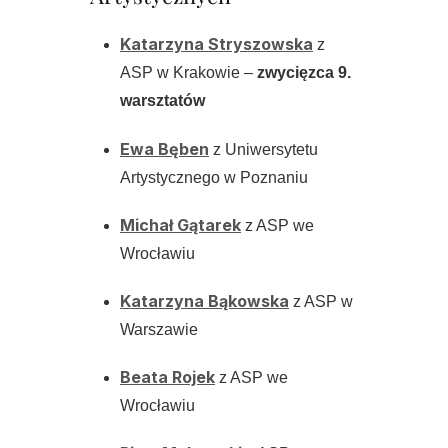
Katarzyna Stryszowska
z
ASP w Krakowie –
zwycięzca 9.
warsztatów
Ewa Bęben
z Uniwersytetu
Artystycznego w Poznaniu
Michał Gątarek
z ASP we
Wrocławiu
Katarzyna Bąkowska
z ASP w
Warszawie
Beata Rojek
z ASP we
Wrocławiu