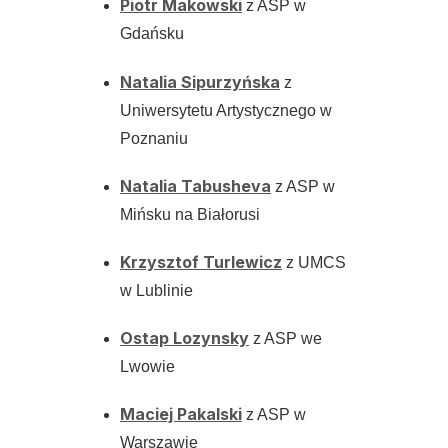
Piotr Makowski
z ASP w
Gdańsku
Natalia Sipurzyńska
z
Uniwersytetu Artystycznego w
Poznaniu
Natalia Tabusheva
z ASP w
Mińsku na Białorusi
Krzysztof Turlewicz
z UMCS
w Lublinie
Ostap Lozynsky
z ASP we
Lwowie
Maciej Pakalski
z ASP w
Warszawie