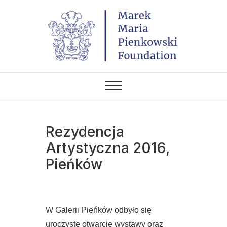
Skip
to
content
THE FOUNDATION EXISTS TO
Marek Maria
PROMOTE POLISH CULTURE IN
POLAND AND AROUND THE
Pieńkowski
WORLD THROUGH ITS TWO
CENTERS IN THE UNITED
STATES AND POLAND.
Foundation
Rezydencja
Artystyczna 2016,
Pieńków
W Galerii Pieńków odbyło się
uroczyste otwarcie wystawy oraz