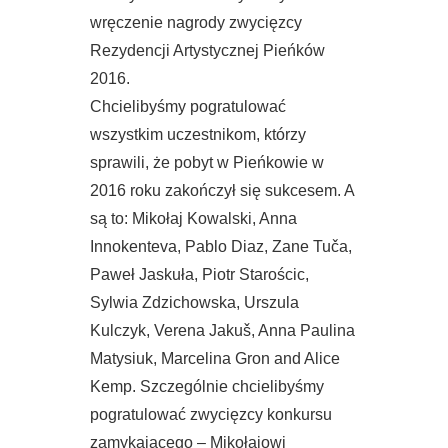
wręczenie nagrody zwycięzcy
Rezydencji Artystycznej Pieńków
2016.
Chcielibyśmy pogratulować
wszystkim uczestnikom, którzy
sprawili, że pobyt w Pieńkowie w
2016 roku zakończył się sukcesem. A
są to: Mikołaj Kowalski, Anna
Innokenteva, Pablo Diaz, Zane Tuča,
Paweł Jaskuła, Piotr Starościc,
Sylwia Zdzichowska, Urszula
Kulczyk, Verena Jakuš, Anna Paulina
Matysiuk, Marcelina Gron and Alice
Kemp. Szczególnie chcielibyśmy
pogratulować zwycięzcy konkursu
zamykającego – Mikołajowi